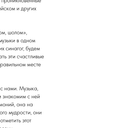
, проникновенные
ийском и других
м, шолом»,
музыки в одном
х синагог, будем
ать эти счастливые
правильном месте
 с нами. Музыка,
и знакомим с ней
моний, она на
ого мудрости, они
отметить этот