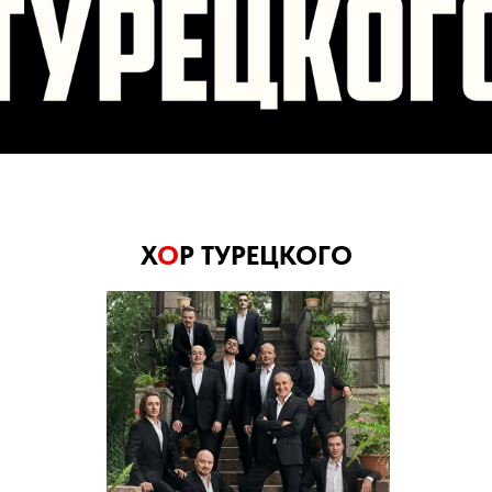
Х
О
Р ТУРЕЦКОГО