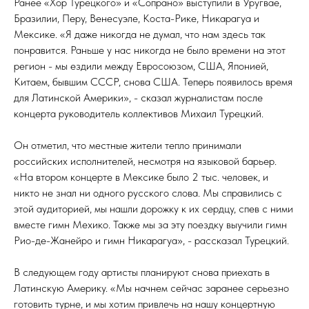
Ранее «Хор Турецкого» и «Сопрано» выступили в Уругвае,
Бразилии, Перу, Венесуэле, Коста-Рике, Никарагуа и
Мексике. «Я даже никогда не думал, что нам здесь так
понравится. Раньше у нас никогда не было времени на этот
регион - мы ездили между Евросоюзом, США, Японией,
Китаем, бывшим СССР, снова США. Теперь появилось время
для Латинской Америки», - сказал журналистам после
концерта руководитель коллективов Михаил Турецкий.
Он отметил, что местные жители тепло принимали
российских исполнителей, несмотря на языковой барьер.
«На втором концерте в Мексике было 2 тыс. человек, и
никто не знал ни одного русского слова. Мы справились с
этой аудиторией, мы нашли дорожку к их сердцу, спев с ними
вместе гимн Мехико. Также мы за эту поездку выучили гимн
Рио-де-Жанейро и гимн Никарагуа», - рассказал Турецкий.
В следующем году артисты планируют снова приехать в
Латинскую Америку. «Мы начнем сейчас заранее серьезно
готовить турне, и мы хотим привлечь на нашу концертную